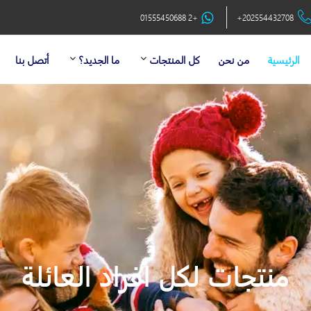
+2 01555450688
+202554432708
الرئيسية
من نحن
كل المنتجات
ما الجديد؟
أتصل بنا
منتجات لكل افراد العائلة