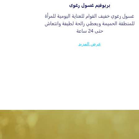
بريوفيم غسول رغوى
غسول رغوي خفيف القوام للعناية اليومية للمرأة
فلكس ف
للمنطقة الحميمة ويعطي رائحة لطيفة وانتعاش
راحة 
حتى 24 ساعة
المز
للريا
عرض المزيد
الم